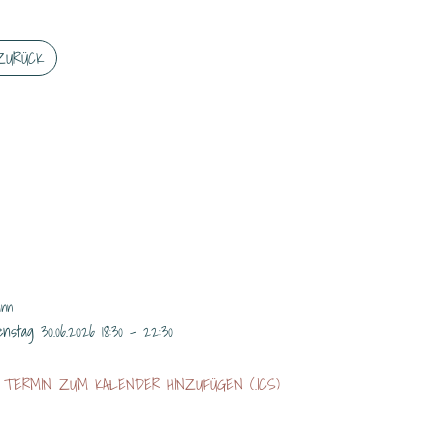
ZURÜCK
ACHTUNG AB 18.30 H
ERNESTO
nn
enstag 30.06.2026 18:30 - 22:30
TERMIN ZUM KALENDER HINZUFÜGEN (.ICS)