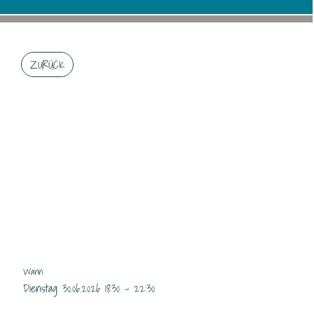
ZURÜCK
ACHTUNG AB 18.30 H
RESTAURANT OFFEN
ERNESTO/YK/JD
Wann
Dienstag 30.06.2026 18:30 - 22:30