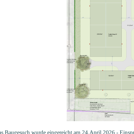
s Baugesuch wurde eingereicht am 24.April 2026 - Einsprac