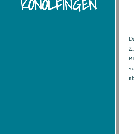
KONOLFINGEN
Da
Zi
Bl
vo
üb