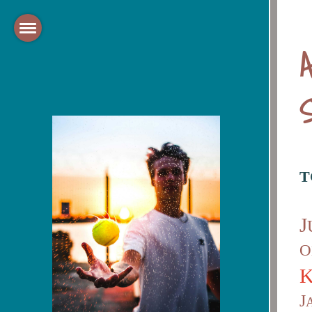
T
J
O
J