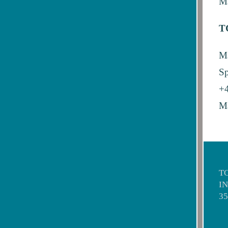
Ma
T
Ma
Sp
+4
Ma
T
I
3