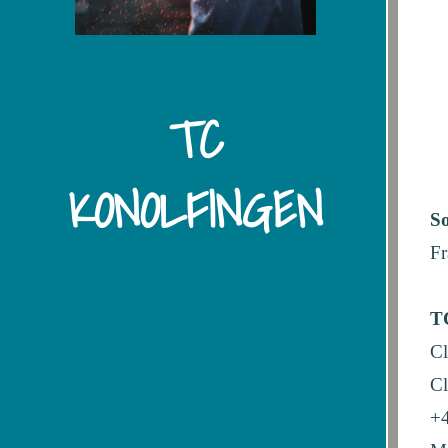
TC
KONOLFINGEN
So
Fr
T
Cl
C
+4