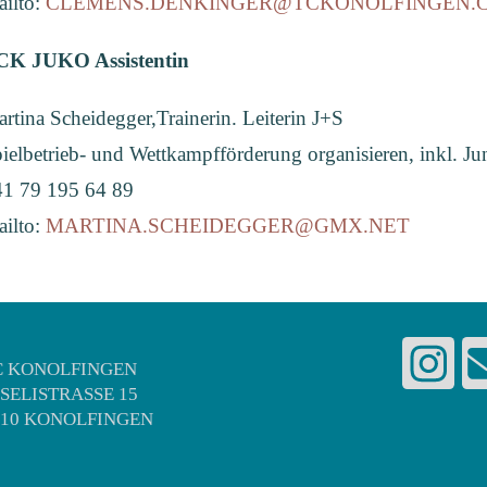
ilto:
CLEMENS.DENKINGER@TCKONOLFINGEN.
CK JUKO Assistentin
rtina Scheidegger,Trainerin. Leiterin J+S
ielbetrieb- und Wettkampfförderung organisieren, inkl. J
1 79 195 64 89
ilto:
MARTINA.SCHEIDEGGER@GMX.NET
C KONOLFINGEN
NSELISTRASSE 15
510 KONOLFINGEN