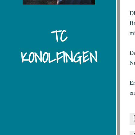
Di
Be
TC
mi
KONOLFINGEN
Da
Ne
Er
en