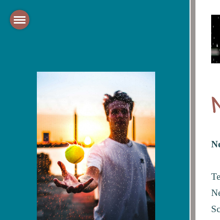
Ne
Te
Ne
Sc